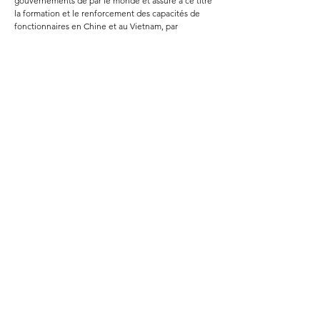
gouvernements de par le monde et assuré à ce titre
la formation et le renforcement des capacités de
fonctionnaires en Chine et au Vietnam, par
exemple.
THE ADMINISTRATIVE TEAM
NICK RUDERMAN
OLIP Legislative Coordinator
TANZIMA KHAN
OLIP Legislative Coordinator
PROGRAMME
MANAGER
admin@olipinterns.ca
CONTACT
1303A - 99 Wellesley St W
Toronto, ON
M7A 1A2